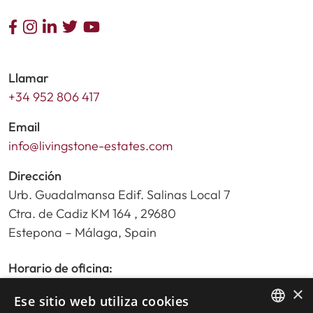
Llamar
+34 952 806 417
Email
info@livingstone-estates.com
Dirección
Urb. Guadalmansa Edif. Salinas Local 7
Ctra. de Cadiz KM 164 , 29680
Estepona – Málaga, Spain
Horario de oficina:
De lunes a viernes de 9:30am a 17:30pm
×
Ese sitio web utiliza cookies
Sábados y festivos de 10:00am a 14:00pm