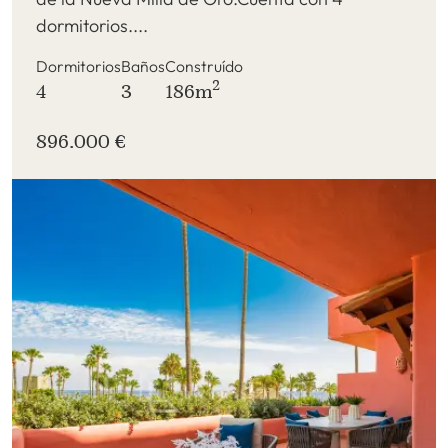
dormitorios....
Dormitorios
Baños
Construído
2
4
3
186m
896.000 €