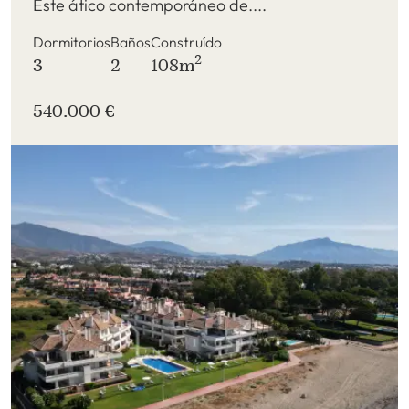
Este ático contemporáneo de....
Dormitorios
Baños
Construído
2
3
2
108m
540.000 €