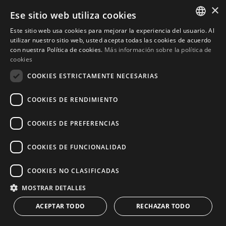
×
Ese sitio web utiliza cookies
Amplia villa de 6 dormitorios
Este sitio web usa cookies para mejorar la experiencia del usuario. Al
ENGLISH
utilizar nuestro sitio web, usted acepta todas las cookies de acuerdo
en Atalaya, Monte Biarritz
con nuestra Política de cookies.
Más información sobre la política de
SPANISH
cookies
2.390.000 €
COOKIES ESTRICTAMENTE NECESARIAS
MÁS DETALLES
COOKIES DE RENDIMIENTO
COOKIES DE PREFERENCIAS
COOKIES DE FUNCIONALIDAD
NUESTRA SELECCIÓN
COOKIES NO CLASIFICADAS
Nueva Milla de Oro en Estepona Este
MOSTRAR DETALLES
ACEPTAR TODO
RECHAZAR TODO
CONTACT US