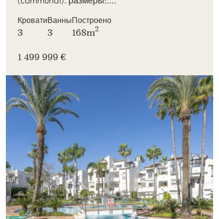
(communal). размеры:....
Кровати
Ванны
Построено
2
3
3
168m
1 499 999 €