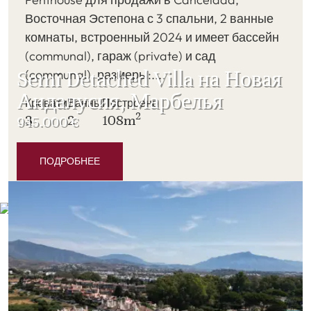
Восточная Эстепона с 3 спальни, 2 ванные
комнаты, встроенный 2024 и имеет бассейн
(communal), гараж (private) и сад
Semi Detached Villa на Новая
(communal). размеры:....
Андалусия, Марбелья
Кровати
Ванны
Построено
2
3
2
108m
945.000 €
540 000 €
ПОДРОБНЕЕ