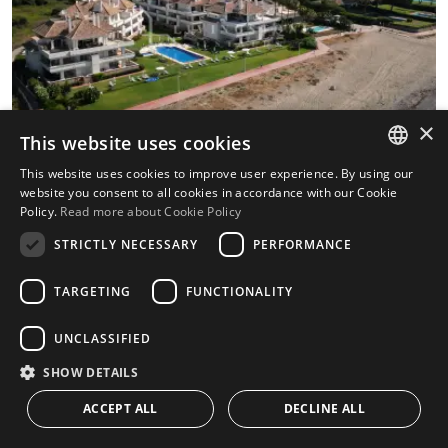
×
This website uses cookies
This website uses cookies to improve user experience. By using our
ENGLISH
website you consent to all cookies in accordance with our Cookie
Policy.
Read more about Cookie Policy
SPANISH
STRICTLY NECESSARY
PERFORMANCE
Ground Floor Apartment для продажи
TARGETING
FUNCTIONALITY
на Guadalmansa Playa, Восточная
Эстепона
UNCLASSIFIED
Ground Floor Apartment для продажи в
SHOW DETAILS
Guadalmansa Playa, Восточная Эстепона с 2
ACCEPT ALL
DECLINE ALL
CONTACT US
спальни, 2 ванные комнаты, 1 ванная