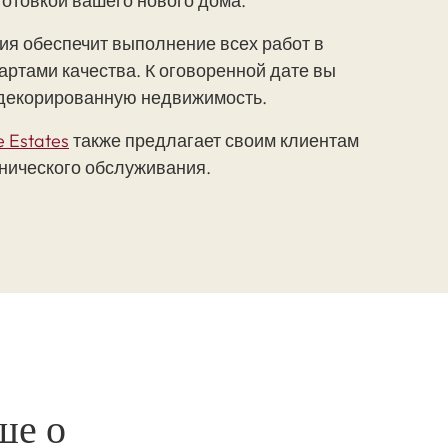
готовкой вашего нового дома.
я обеспечит выполнение всех работ в
артами качества. К оговоренной дате вы
декорированную недвижимость.
e Estates
также предлагает своим клиентам
хнического обслуживания.
ше о