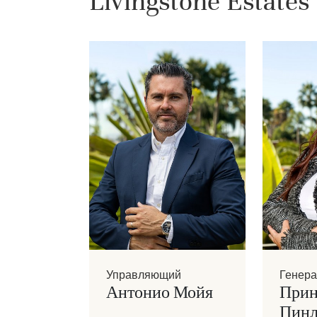
Livingstone Estates
Управляющий
Генера
Антонио Мойя
Прин
Пинл