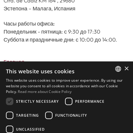
Ctra. de Cadiz KM 164 , 29680
Эстепона – Малага, Испания
Часы работы офиса:
Понедельник - пятница: с 9:30 до 17:30
Суббота и праздничные дни: с 10:00 до 14:00.
Главная
×
Поиск недвижимости
This website uses cookies
Пожалуйста, оставьте отзыв о нас
This website uses cookies to improve user experience. By using our
ENGLISH
политика конфиденциальности
website you consent to all cookies in accordance with our Cookie
Policy.
Read more about Cookie Policy
Политика использования файлов cookie
SPANISH
STRICTLY NECESSARY
PERFORMANCE
TARGETING
FUNCTIONALITY
© 2026
Livingstone Estates
-
UNCLASSIFIED