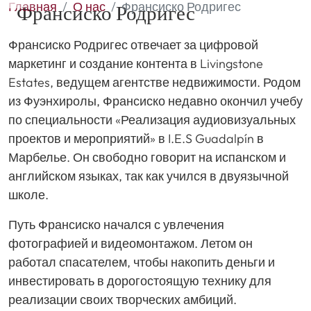
Главная
О нас
Франсиско Родригес
Франсиско Родригес
Франсиско Родригес отвечает за цифровой
маркетинг и создание контента в Livingstone
Estates, ведущем агентстве недвижимости. Родом
из Фуэнхиролы, Франсиско недавно окончил учебу
по специальности «Реализация аудиовизуальных
проектов и мероприятий» в I.E.S Guadalpín в
Марбелье. Он свободно говорит на испанском и
английском языках, так как учился в двуязычной
школе.
Путь Франсиско начался с увлечения
фотографией и видеомонтажом. Летом он
работал спасателем, чтобы накопить деньги и
инвестировать в дорогостоящую технику для
реализации своих творческих амбиций.