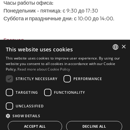
Часы работы офиса:
Понедельник - пятница: с 9:30 до 17:30
Суббота и праздничные дни: с 10:00 до 14:00.
Главная
×
Поиск недвижимости
This website uses cookies
Пожалуйста, оставьте отзыв о нас
This website uses cookies to improve user experience. By using our
ENGLISH
политика конфиденциальности
website you consent to all cookies in accordance with our Cookie
Policy.
Read more about Cookie Policy
Политика использования файлов cookie
SPANISH
STRICTLY NECESSARY
PERFORMANCE
TARGETING
FUNCTIONALITY
© 2026
Livingstone Estates
-
UNCLASSIFIED
Построено
inmoba.com
SHOW DETAILS
ACCEPT ALL
DECLINE ALL