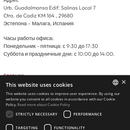
Urb. Guadalmansa Edif. Salinas Local 7
Ctra. de Cadiz KM 164 , 29680
Эстепона – Малага, Испания
Часы работы офиса:
Понедельник - пятница: с 9:30 до 17:30
Суббота и праздничные дни: с 10:00 до 14:00.
Главная
×
Поиск недвижимости
This website uses cookies
Пожалуйста, оставьте отзыв о нас
This website uses cookies to improve user experience. By using our
ENGLISH
политика конфиденциальности
website you consent to all cookies in accordance with our Cookie
Policy.
Read more about Cookie Policy
Политика использования файлов cookie
SPANISH
STRICTLY NECESSARY
PERFORMANCE
TARGETING
FUNCTIONALITY