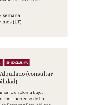
 / semana
/ mes (LT)
S
EN EXCLUSIVA
Alquilado (consultar
ilidad)
amento en planta baja,
la codiciada zona de La
f de Estepona Este, Málaga,