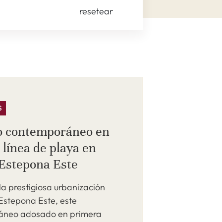
resetear
S
o contemporáneo en
 línea de playa en
 Estepona Este
la prestigiosa urbanización
Estepona Este, este
áneo adosado en primera