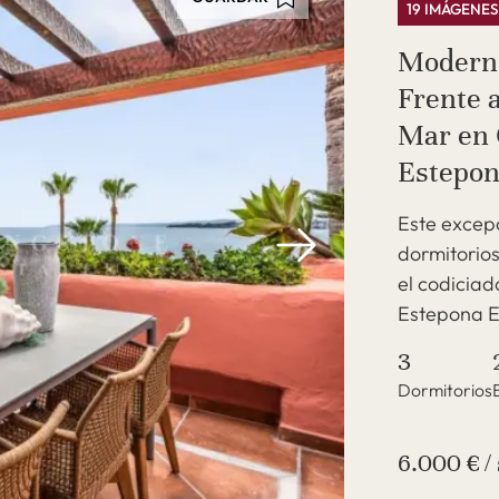
19 IMÁGENE
Modern
Frente a
Mar en 
Estepon
Este excep
dormitorios
el codicia
Estepona Es
3
Dormitorios
6.000 € 