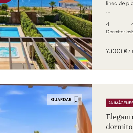
línea de pl
...
4
Dormitorios
7.000 € 
GUARDAR
24 IMÁGENE
Elegante
dormito