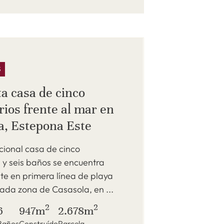
S
a casa de cinco
rios frente al mar en
a, Estepona Este
cional casa de cinco
 y seis baños se encuentra
te en primera línea de playa
iada zona de Casasola, en ...
2
2
6
947m
2.678m
Baños
Construído
Parcela