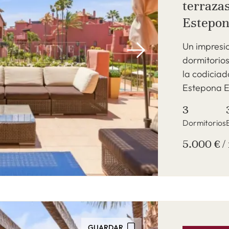
terraza
Estepon
Un impresio
dormitorios
la codicia
Estepona Es
3
Dormitorios
5.000 € /
GUARDAR