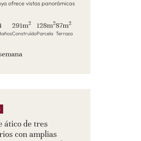
aya ofrece vistas panorámicas
2
2
2
4
291m
128m
87m
Baños
Construído
Parcela
Terraza
/ semana
S
 ático de tres
rios con amplias