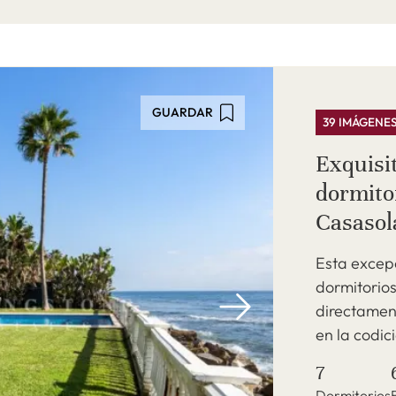
GUARDAR
39 IMÁGENE
Exquisit
dormito
Casasol
Esta excep
dormitorios
directamen
en la codic
7
Dormitorios