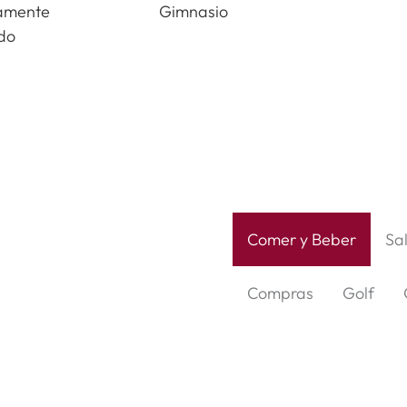
amente
Gimnasio
do
Comer y Beber
Sa
Compras
Golf