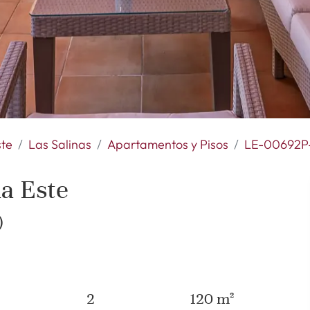
ste
Las Salinas
Apartamentos y Pisos
LE-00692P
na Este
)
2
120 m²