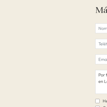
Má
He