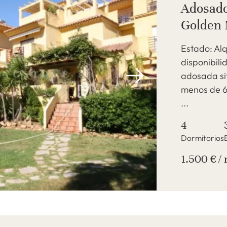
Adosado
Golden 
Estado: Alq
disponibil
adosada sit
menos de 6
...
4
Dormitorios
1.500 € /