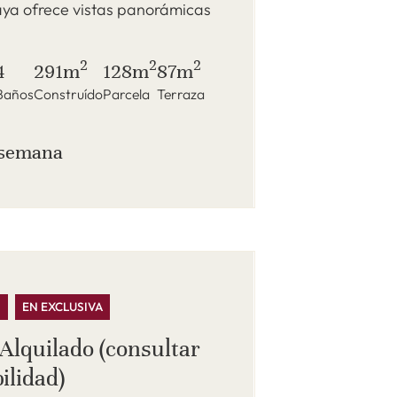
aya ofrece vistas panorámicas
2
2
2
4
291m
128m
87m
Baños
Construído
Parcela
Terraza
/ semana
S
EN EXCLUSIVA
Alquilado (consultar
ilidad)