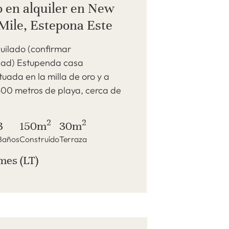
 en alquiler en New
Mile, Estepona Este
uilado (confirmar
idad) Estupenda casa
uada en la milla de oro y a
00 metros de playa, cerca de
2
2
3
150m
30m
Baños
Construído
Terraza
 mes (LT)