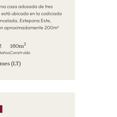
na casa adosada de tres
 está ubicada en la codiciada
ncelada, Estepona Este,
on aproximadamente 200m²
2
2
160m
Baños
Construído
 mes (LT)
S