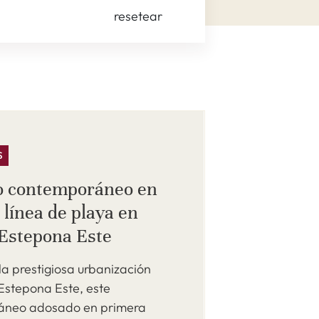
resetear
S
o contemporáneo en
 línea de playa en
 Estepona Este
la prestigiosa urbanización
Estepona Este, este
áneo adosado en primera