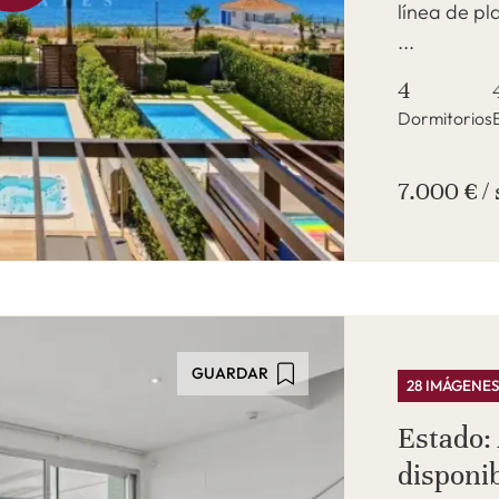
línea de pl
...
4
Dormitorios
7.000 € 
GUARDAR
28 IMÁGENE
Estado: 
disponib