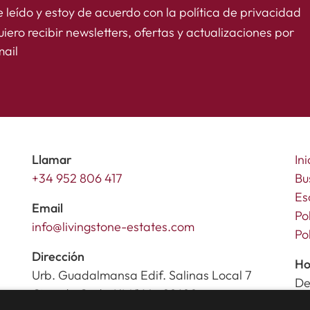
 leído y estoy de acuerdo con la
política de privacidad
iero recibir newsletters, ofertas y actualizaciones por
ail
Llamar
Ini
+34 952 806 417
Bu
Es
Email
Po
info@livingstone-estates.com
Po
Dirección
Ho
Urb. Guadalmansa Edif. Salinas Local 7
De
Ctra. de Cadiz KM 164 , 29680
Sá