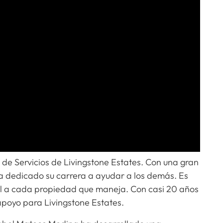
de Servicios de Livingstone Estates. Con una gran
 ha dedicado su carrera a ayudar a los demás. Es
l a cada propiedad que maneja. Con casi 20 años
 apoyo para Livingstone Estates.