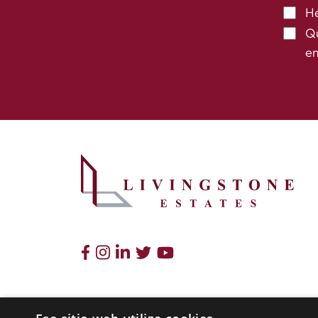
He
Qu
em