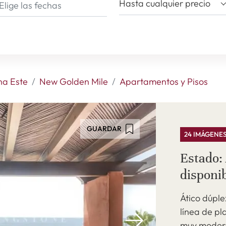
Hasta cualquier precio
na Este
New Golden Mile
Apartamentos y Pisos
GUARDAR
24 IMÁGENE
Estado: 
disponib
Ático dúpl
línea de p
muy modern