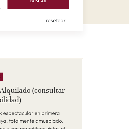
BUSCAR
resetear
S
Alquilado (consultar
ilidad)
ex espectacular en primera
laya, totalmente amueblado,
o y con magníficas vistas al