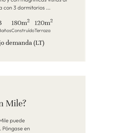
 con 3 dormitorios ...
2
2
3
180m
120m
Baños
Construído
Terraza
jo demanda (LT)
n Mile?
Mile puede
. Póngase en