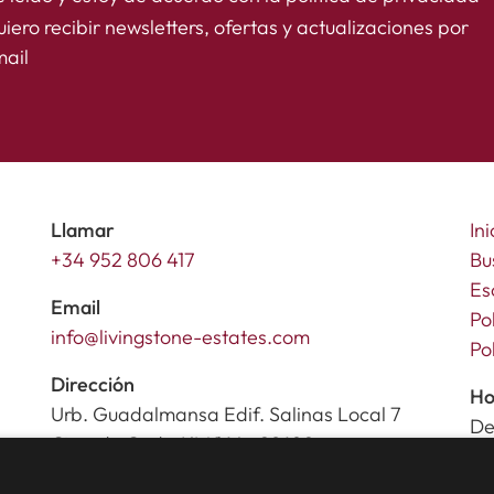
iero recibir newsletters, ofertas y actualizaciones por
ail
Llamar
Ini
+34 952 806 417
Bu
Es
Email
Po
info@livingstone-estates.com
Po
Dirección
Ho
Urb. Guadalmansa Edif. Salinas Local 7
De
Ctra. de Cadiz KM 164 , 29680
Sá
Estepona – Málaga, Spain