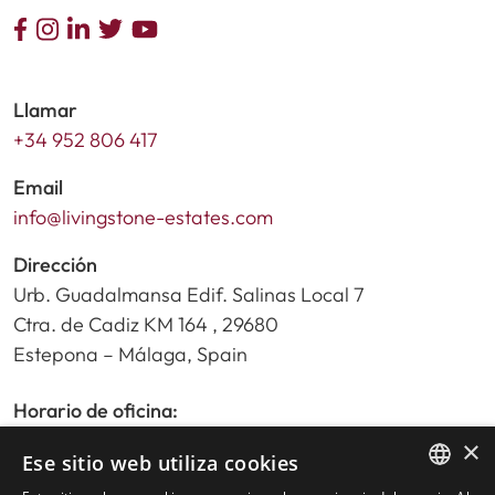
Llamar
+34 952 806 417
Email
info@livingstone-estates.com
Dirección
Urb. Guadalmansa Edif. Salinas Local 7
Ctra. de Cadiz KM 164 , 29680
Estepona – Málaga, Spain
Horario de oficina:
De lunes a viernes de 9:30am a 17:30pm
×
Ese sitio web utiliza cookies
Sábados y festivos de 10:00am a 14:00pm