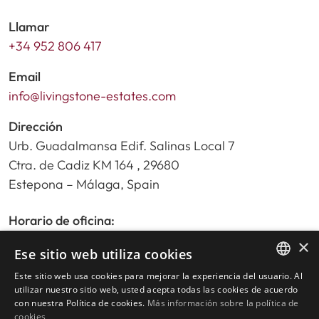
Llamar
+34 952 806 417
Email
info@livingstone-estates.com
Dirección
Urb. Guadalmansa Edif. Salinas Local 7
Ctra. de Cadiz KM 164 , 29680
Estepona – Málaga, Spain
Horario de oficina:
De lunes a viernes de 9:30am a 17:30pm
×
Ese sitio web utiliza cookies
Sábados y festivos de 10:00am a 14:00pm
Este sitio web usa cookies para mejorar la experiencia del usuario. Al
ENGLISH
utilizar nuestro sitio web, usted acepta todas las cookies de acuerdo
con nuestra Política de cookies.
Más información sobre la política de
SPANISH
Inicio
cookies