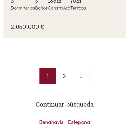
3
3
185m
70m
Dormitorios
Baños
Construído
Terraza
2.650.000 €
1
2
»
Continuar búsqueda
Benahavis
Estepona