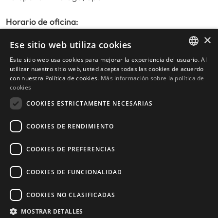
Horario de oficina:
De lunes a viernes de 9:30am a 17:30pm
×
Ese sitio web utiliza cookies
Sábados y festivos de 10:00am a 14:00pm
Este sitio web usa cookies para mejorar la experiencia del usuario. Al
ENGLISH
utilizar nuestro sitio web, usted acepta todas las cookies de acuerdo
con nuestra Política de cookies.
Más información sobre la política de
Inicio
SPANISH
cookies
Buscador de propiedades
COOKIES ESTRICTAMENTE NECESARIAS
Escribir reseña
Política de privacidad
COOKIES DE RENDIMIENTO
Política de cookies
COOKIES DE PREFERENCIAS
COOKIES DE FUNCIONALIDAD
© 2026
Livingstone Estates
-
COOKIES NO CLASIFICADAS
Construido por
inmoba.com
MOSTRAR DETALLES