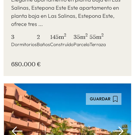
Salinas, Estepona Este Este apartamento en
planta baja en Las Salinas, Estepona Este,
ofrece tres ...
2
2
2
3
2
145m
35m
55m
Dormitorios
Baños
Construído
Parcela
Terraza
680.000 €
GUARDAR