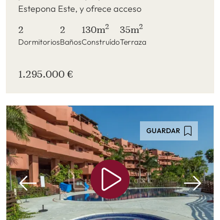
Estepona Este, y ofrece acceso
2
2
2
2
130m
35m
Dormitorios
Baños
Construído
Terraza
1.295.000 €
GUARDAR