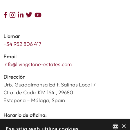
Llamar
+34 952 806 417
Email
info@livingstone-estates.com
Dirección
Urb. Guadalmansa Edif. Salinas Local 7
Ctra. de Cadiz KM 164 , 29680
Estepona – Málaga, Spain
Horario de oficina:
De lunes a viernes de 9:30am a 17:30pm
×
Ese sitio web utiliza cookies