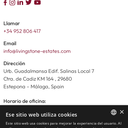
Llamar
+34 952 806 417
Email
info@livingstone-estates.com
Dirección
Urb. Guadalmansa Edif. Salinas Local 7
Ctra. de Cadiz KM 164 , 29680
Estepona – Málaga, Spain
Horario de oficina:
De lunes a viernes de 9:30am a 17:30pm
×
Ese sitio web utiliza cookies
Sábados y festivos de 10:00am a 14:00pm
Este sitio web usa cookies para mejorar la experiencia del usuario. Al
ENGLISH