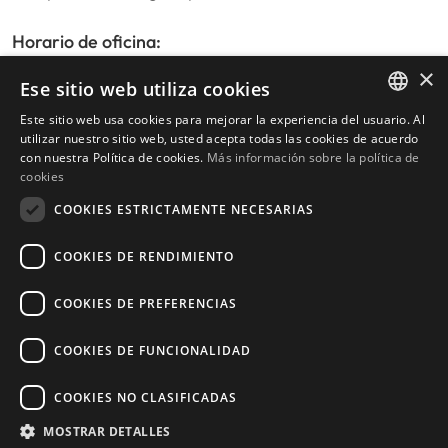
Horario de oficina:
De lunes a viernes de 9:30am a 17:30pm
×
Ese sitio web utiliza cookies
Sábados y festivos de 10:00am a 14:00pm
Este sitio web usa cookies para mejorar la experiencia del usuario. Al
ENGLISH
utilizar nuestro sitio web, usted acepta todas las cookies de acuerdo
con nuestra Política de cookies.
Más información sobre la política de
SPANISH
Inicio
cookies
Buscador de propiedades
COOKIES ESTRICTAMENTE NECESARIAS
Escribir reseña
Política de privacidad
COOKIES DE RENDIMIENTO
Política de cookies
COOKIES DE PREFERENCIAS
COOKIES DE FUNCIONALIDAD
© 2026
Livingstone Estates
-
COOKIES NO CLASIFICADAS
Construido por
inmoba.com
MOSTRAR DETALLES