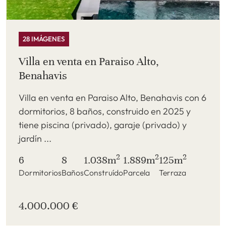
28 IMÁGENES
Villa en venta en Paraiso Alto,
Benahavis
Villa en venta en Paraiso Alto, Benahavis con 6
dormitorios, 8 baños, construido en 2025 y
tiene piscina (privado), garaje (privado) y
jardín ...
2
2
2
6
8
1.038m
1.889m
125m
Dormitorios
Baños
Construído
Parcela
Terraza
4.000.000 €