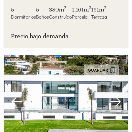
2
2
2
5
5
380m
1.161m
161m
Dormitorios
Baños
Construído
Parcela
Terraza
Precio bajo demanda
GUARDAR