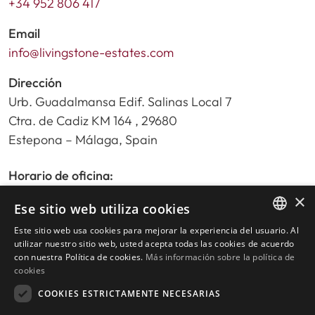
+34 952 806 417
Email
info@livingstone-estates.com
Dirección
Urb. Guadalmansa Edif. Salinas Local 7
Ctra. de Cadiz KM 164 , 29680
Estepona – Málaga, Spain
Horario de oficina:
De lunes a viernes de 9:30am a 17:30pm
×
Ese sitio web utiliza cookies
Sábados y festivos de 10:00am a 14:00pm
Este sitio web usa cookies para mejorar la experiencia del usuario. Al
ENGLISH
utilizar nuestro sitio web, usted acepta todas las cookies de acuerdo
con nuestra Política de cookies.
Más información sobre la política de
Inicio
SPANISH
cookies
Buscador de propiedades
COOKIES ESTRICTAMENTE NECESARIAS
Escribir reseña