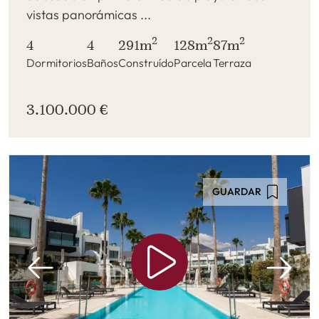
vistas panorámicas ...
2
2
2
4
4
291m
128m
87m
Dormitorios
Baños
Construído
Parcela
Terraza
3.100.000 €
GUARDAR