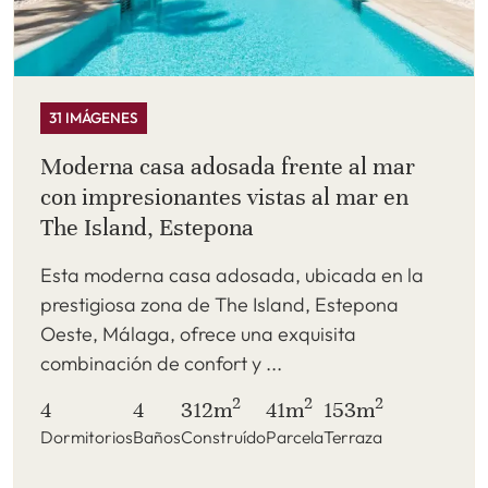
31 IMÁGENES
Moderna casa adosada frente al mar
con impresionantes vistas al mar en
The Island, Estepona
Esta moderna casa adosada, ubicada en la
prestigiosa zona de The Island, Estepona
Oeste, Málaga, ofrece una exquisita
combinación de confort y ...
2
2
2
4
4
312m
41m
153m
Dormitorios
Baños
Construído
Parcela
Terraza