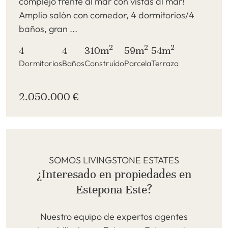
complejo frente al mar con vistas al mar!
Amplio salón con comedor, 4 dormitorios/4
baños, gran ...
2
2
2
4
4
310m
59m
54m
Dormitorios
Baños
Construído
Parcela
Terraza
2.050.000 €
SOMOS LIVINGSTONE ESTATES
¿Interesado en propiedades en
Estepona Este?
Nuestro equipo de expertos agentes