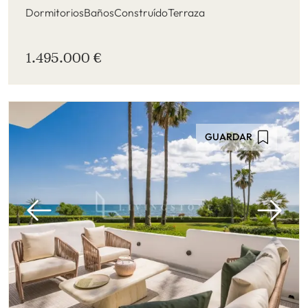
Dormitorios
Baños
Construído
Terraza
1.495.000 €
GUARDAR