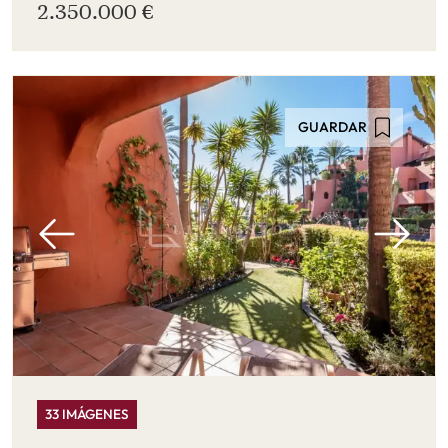
2.350.000 €
GUARDAR
33 IMÁGENES