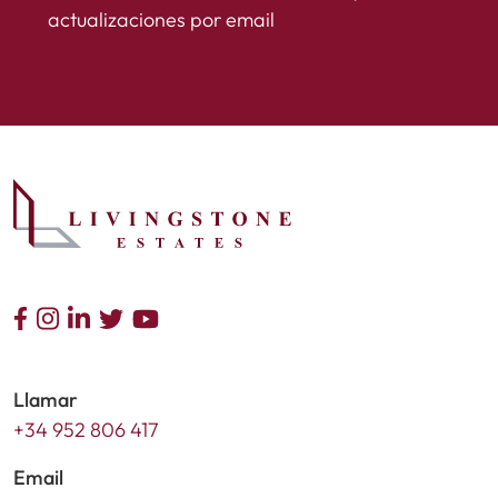
actualizaciones por email
Llamar
+34 952 806 417
Email