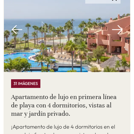
31 IMÁGENES
Apartamento de lujo en primera línea
de playa con 4 dormitorios, vistas al
mar y jardín privado.
¡Apartamento de lujo de 4 dormitorios en el