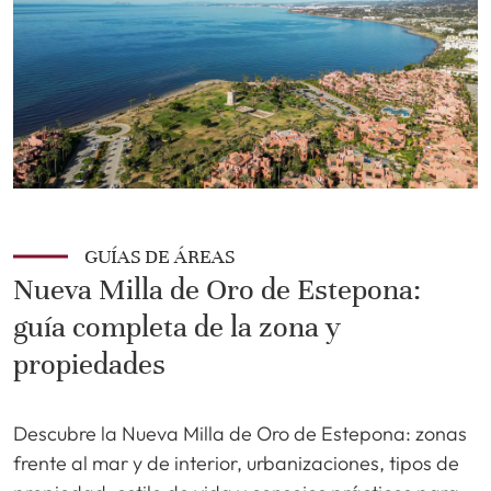
GUÍAS DE ÁREAS
Nueva Milla de Oro de Estepona:
guía completa de la zona y
propiedades
Descubre la Nueva Milla de Oro de Estepona: zonas
frente al mar y de interior, urbanizaciones, tipos de