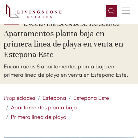
ENCUENTRE LA CASA DE SUS SUEÑOS
Apartamentos planta baja en
primera línea de playa en venta en
Estepona Este
Encontradas 8 apartamentos planta baja en
primera línea de playa en venta en Estepona Este.
Propiedades
Estepona
Estepona Este
Apartamentos planta baja
Primera línea de playa