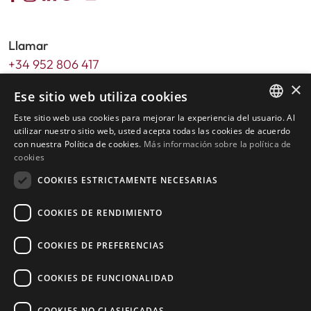
Llamar
+34 952 806 417
×
Email
Ese sitio web utiliza cookies
info@livingstone-estates.com
Este sitio web usa cookies para mejorar la experiencia del usuario. Al
ENGLISH
utilizar nuestro sitio web, usted acepta todas las cookies de acuerdo
Dirección
con nuestra Política de cookies.
Más información sobre la política de
SPANISH
cookies
Urb. Guadalmansa Edif. Salinas Local 7
Ctra. de Cadiz KM 164 , 29680
COOKIES ESTRICTAMENTE NECESARIAS
Estepona – Málaga, Spain
COOKIES DE RENDIMIENTO
Horario de oficina:
COOKIES DE PREFERENCIAS
De lunes a viernes de 9:30am a 17:30pm
Sábados y festivos de 10:00am a 14:00pm
COOKIES DE FUNCIONALIDAD
COOKIES NO CLASIFICADAS