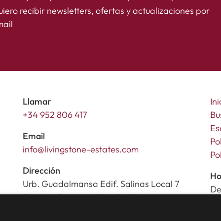
iero recibir newsletters, ofertas y actualizaciones por
ail
Llamar
Ini
+34 952 806 417
Bu
Es
Email
Po
info@livingstone-estates.com
Po
Dirección
Ho
Urb. Guadalmansa Edif. Salinas Local 7
De
Ctra. de Cadiz KM 164 , 29680
Sá
Estepona – Málaga, Spain