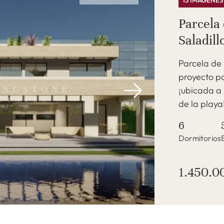
15 IMÁGENES
Parcela 
Saladill
Parcela de
proyecto p
¡ubicada a 
de la playa
6
Dormitorios
1.450.0