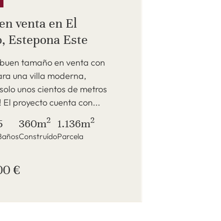
en venta en El
o, Estepona Este
 buen tamaño en venta con
ara una villa moderna,
solo unos cientos de metros
! El proyecto cuenta con...
2
2
5
360m
1.136m
Baños
Construído
Parcela
00 €