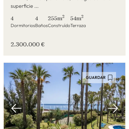
superficie ...
2
2
4
4
255m
54m
Dormitorios
Baños
Construído
Terraza
2.300.000 €
GUARDAR