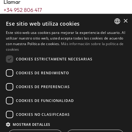
Llamar
+34 952 806 417
×
Email
Ese sitio web utiliza cookies
info@livingstone-estates.com
Este sitio web usa cookies para mejorar la experiencia del usuario. Al
ENGLISH
utilizar nuestro sitio web, usted acepta todas las cookies de acuerdo
Dirección
con nuestra Política de cookies.
Más información sobre la política de
SPANISH
cookies
Urb. Guadalmansa Edif. Salinas Local 7
Ctra. de Cadiz KM 164 , 29680
COOKIES ESTRICTAMENTE NECESARIAS
Estepona – Málaga, Spain
COOKIES DE RENDIMIENTO
Horario de oficina:
COOKIES DE PREFERENCIAS
De lunes a viernes de 9:30am a 17:30pm
Sábados y festivos de 10:00am a 14:00pm
COOKIES DE FUNCIONALIDAD
COOKIES NO CLASIFICADAS
Inicio
MOSTRAR DETALLES
Buscador de propiedades