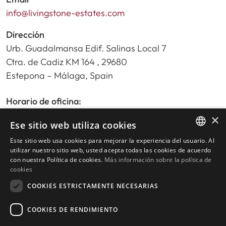
info@livingstone-estates.com
Dirección
Urb. Guadalmansa Edif. Salinas Local 7
Ctra. de Cadiz KM 164 , 29680
Estepona – Málaga, Spain
Horario de oficina:
De lunes a viernes de 9:30am a 17:30pm
×
Ese sitio web utiliza cookies
Sábados y festivos de 10:00am a 14:00pm
Este sitio web usa cookies para mejorar la experiencia del usuario. Al
ENGLISH
utilizar nuestro sitio web, usted acepta todas las cookies de acuerdo
con nuestra Política de cookies.
Más información sobre la política de
Inicio
SPANISH
cookies
Buscador de propiedades
COOKIES ESTRICTAMENTE NECESARIAS
Escribir reseña
Política de privacidad
COOKIES DE RENDIMIENTO
Política de cookies