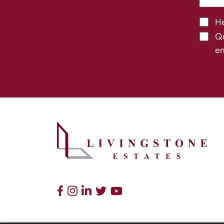
He
Qu
em