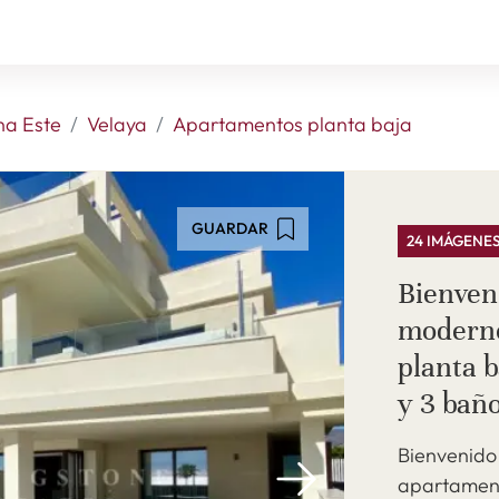
na Este
Velaya
Apartamentos planta baja
GUARDAR
24 IMÁGENE
Bienven
modern
planta b
y 3 baño
Bienvenido
apartament