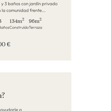
 y 3 baños con jardín privado
 la comunidad frente...
2
2
3
134m
96m
Baños
Construído
Terraza
00 €
a?
 ayudarle a