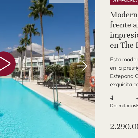
31 IMÁGENES
Moderna
frente a
impresi
en The 
Esta moder
en la prest
Estepona O
exquisita c
4
Dormitorios
2.290.0