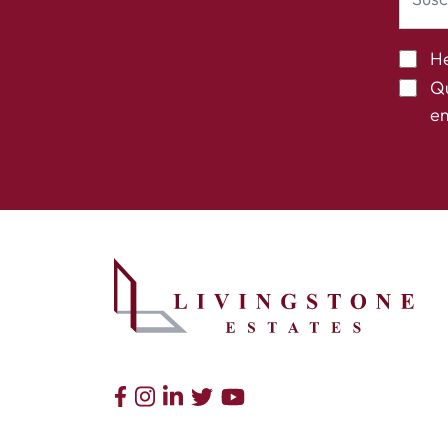
He
Qu
em