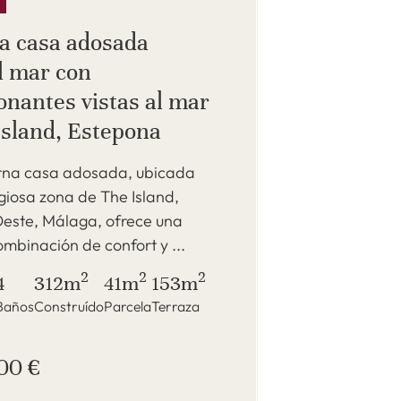
 casa adosada
l mar con
onantes vistas al mar
Island, Estepona
na casa adosada, ubicada
igiosa zona de The Island,
este, Málaga, ofrece una
ombinación de confort y ...
2
2
2
4
312m
41m
153m
Baños
Construído
Parcela
Terraza
00 €