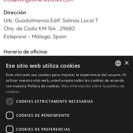
Dirección
Urb. Guadalmansa Edif. Salinas Local 7
Ctra. de Cadiz KM 164 , 29680
Estepona – Málaga, Spain
Horario de oficina:
De lunes a viernes de 9:30am a 17:30pm
×
Ese sitio web utiliza cookies
Sábados y festivos de 10:00am a 14:00pm
Este sitio web usa cookies para mejorar la experiencia del usuario. Al
ENGLISH
utilizar nuestro sitio web, usted acepta todas las cookies de acuerdo
con nuestra Política de cookies.
Más información sobre la política de
SPANISH
Inicio
cookies
Buscador de propiedades
COOKIES ESTRICTAMENTE NECESARIAS
Escribir reseña
Política de privacidad
COOKIES DE RENDIMIENTO
Política de cookies
COOKIES DE PREFERENCIAS