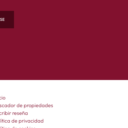
RSE
cio
scador de propiedades
cribir reseña
lítica de privacidad