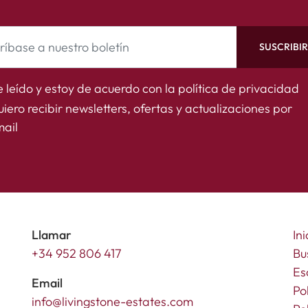
SUSCRIBI
 leído y estoy de acuerdo con la
política de privacidad
iero recibir newsletters, ofertas y actualizaciones por
ail
Llamar
Ini
+34 952 806 417
Bu
Es
Email
Po
info@livingstone-estates.com