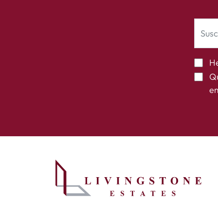
He
Qu
em