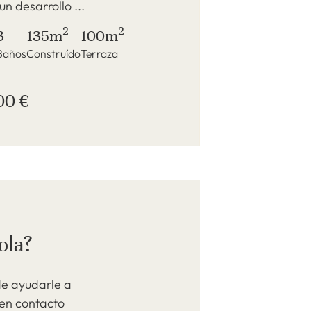
un desarrollo ...
2
2
3
135m
100m
Baños
Construído
Terraza
00 €
ola?
de ayudarle a
 en contacto