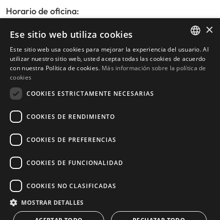
Horario de oficina:
De lunes a viernes de 9:30am a 17:30pm
×
Ese sitio web utiliza cookies
Sábados y festivos de 10:00am a 14:00pm
Este sitio web usa cookies para mejorar la experiencia del usuario. Al
ENGLISH
utilizar nuestro sitio web, usted acepta todas las cookies de acuerdo
con nuestra Política de cookies.
Más información sobre la política de
Inicio
SPANISH
cookies
Buscador de propiedades
COOKIES ESTRICTAMENTE NECESARIAS
Escribir reseña
Política de privacidad
COOKIES DE RENDIMIENTO
Política de cookies
COOKIES DE PREFERENCIAS
COOKIES DE FUNCIONALIDAD
© 2026
Livingstone Estates
-
COOKIES NO CLASIFICADAS
Construido por
inmoba.com
MOSTRAR DETALLES