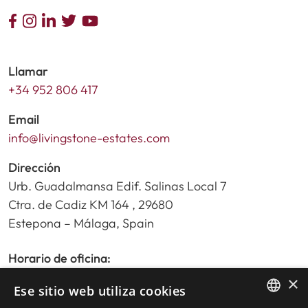
Llamar
+34 952 806 417
Email
info@livingstone-estates.com
Dirección
Urb. Guadalmansa Edif. Salinas Local 7
Ctra. de Cadiz KM 164 , 29680
Estepona – Málaga, Spain
Horario de oficina:
De lunes a viernes de 9:30am a 17:30pm
×
Ese sitio web utiliza cookies
Sábados y festivos de 10:00am a 14:00pm