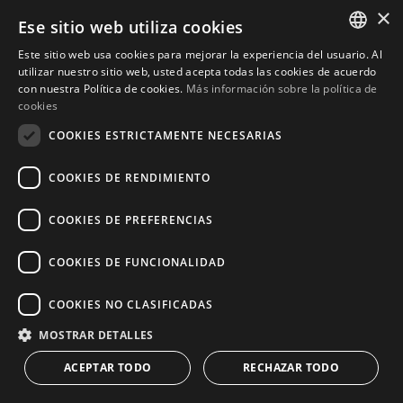
ser parte de un festival que es realmente el corazón
×
Ese sitio web utiliza cookies
del verano andaluz.
Este sitio web usa cookies para mejorar la experiencia del usuario. Al
ENGLISH
utilizar nuestro sitio web, usted acepta todas las cookies de acuerdo
con nuestra Política de cookies.
Más información sobre la política de
SPANISH
Diversión en Familia bajo el Sol:
cookies
Actividades Inolvidables en la Costa del
COOKIES ESTRICTAMENTE NECESARIAS
Sol
COOKIES DE RENDIMIENTO
La Costa del Sol, con sus playas soleadas y su clima
COOKIES DE PREFERENCIAS
templado, es un paraíso para las familias que
buscan aventuras. Desde los sinuosos senderos de
COOKIES DE FUNCIONALIDAD
Mijas hasta los emocionantes toboganes de agua de
Aquamijas, hay una gran cantidad de actividades
COOKIES NO CLASIFICADAS
que prometen diversión para todas las edades.
MOSTRAR DETALLES
Sumerjámonos en el corazón de la aventura familiar
en esta vibrante región de España.
ACEPTAR TODO
RECHAZAR TODO
CONTACT US