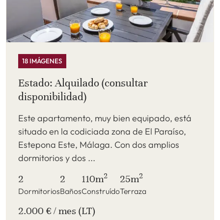
18 IMÁGENES
Estado: Alquilado (consultar
disponibilidad)
Este apartamento, muy bien equipado, está
situado en la codiciada zona de El Paraíso,
Estepona Este, Málaga. Con dos amplios
dormitorios y dos ...
2
2
2
2
110m
25m
Dormitorios
Baños
Construído
Terraza
2.000 € / mes (LT)