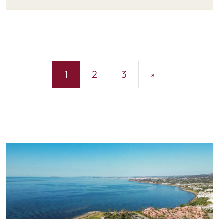
1
2
3
»