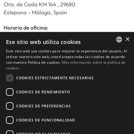
Ctra. de Cadiz KM 164 , 29680
Estepona – Málaga, Spain
Horario de oficina:
De lunes a viernes de 9:30am a 17:30pm
×
Ese sitio web utiliza cookies
Sábados y festivos de 10:00am a 14:00pm
Este sitio web usa cookies para mejorar la experiencia del usuario. Al
ENGLISH
utilizar nuestro sitio web, usted acepta todas las cookies de acuerdo
con nuestra Política de cookies.
Más información sobre la política de
SPANISH
Inicio
cookies
Buscador de propiedades
COOKIES ESTRICTAMENTE NECESARIAS
Escribir reseña
Política de privacidad
COOKIES DE RENDIMIENTO
Política de cookies
COOKIES DE PREFERENCIAS
COOKIES DE FUNCIONALIDAD
© 2026
Livingstone Estates
-