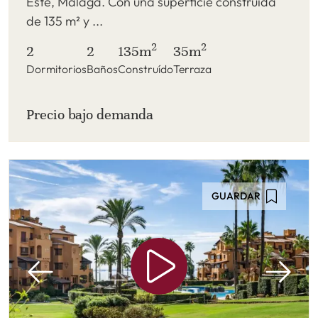
Este, Málaga. Con una superficie construida
de 135 m² y ...
2
2
2
2
135m
35m
Dormitorios
Baños
Construído
Terraza
Precio bajo demanda
GUARDAR