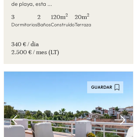
de playa, esta ...
2
2
3
2
120m
20m
Dormitorios
Baños
Construído
Terraza
340 € / dia
2.500 € / mes (LT)
GUARDAR