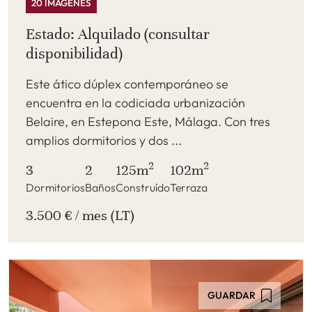
20 IMÁGENES
Estado: Alquilado (consultar
disponibilidad)
Este ático dúplex contemporáneo se
encuentra en la codiciada urbanización
Belaire, en Estepona Este, Málaga. Con tres
amplios dormitorios y dos ...
2
2
3
2
125m
102m
Dormitorios
Baños
Construído
Terraza
3.500 € / mes (LT)
GUARDAR