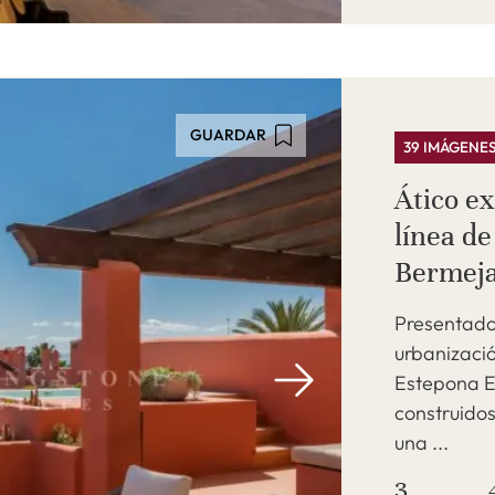
GUARDAR
39 IMÁGENE
Ático e
línea de
Bermeja
Presentado 
urbanizaci
Estepona E
construidos
una ...
3