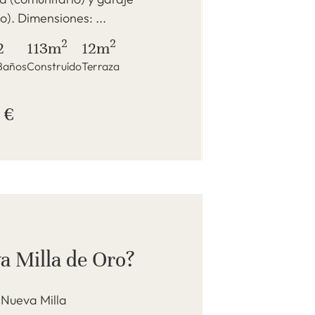
o). Dimensiones: ...
2
2
2
113m
12m
Baños
Construído
Terraza
 €
a Milla de Oro?
 Nueva Milla