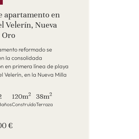
S
e apartamento en
el Velerín, Nueva
e Oro
amento reformado se
en la consolidada
n en primera línea de playa
l Velerín, en la Nueva Milla
2
2
2
120m
38m
Baños
Construído
Terraza
00 €