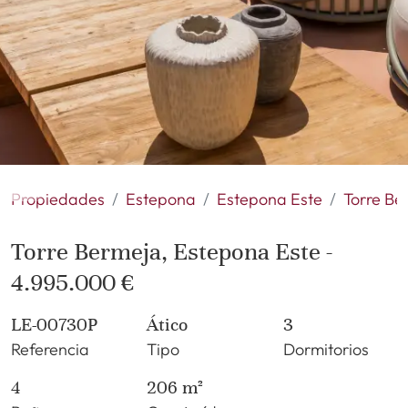
Propiedades
Estepona
Estepona Este
Torre Be
Torre Bermeja, Estepona Este -
4.995.000 €
LE-00730P
Ático
3
Referencia
Tipo
Dormitorios
4
206 m²