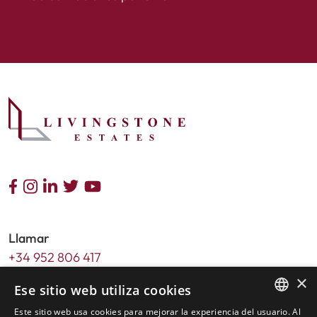
Llamar
+34 952 806 417
×
Email
Ese sitio web utiliza cookies
info@livingstone-estates.com
Este sitio web usa cookies para mejorar la experiencia del usuario. Al