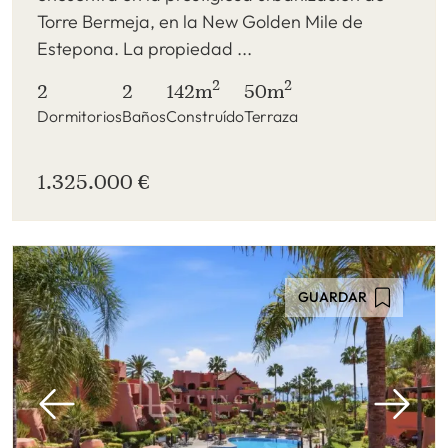
Torre Bermeja, en la New Golden Mile de
Estepona. La propiedad ...
2
2
2
2
142m
50m
Dormitorios
Baños
Construído
Terraza
1.325.000 €
GUARDAR