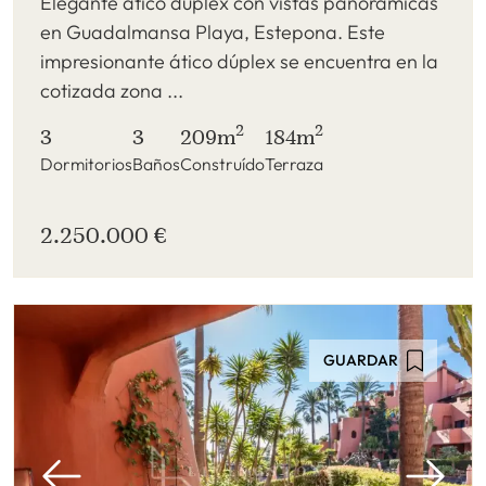
Elegante ático dúplex con vistas panorámicas
en Guadalmansa Playa, Estepona. Este
impresionante ático dúplex se encuentra en la
cotizada zona ...
2
2
3
3
209m
184m
Dormitorios
Baños
Construído
Terraza
2.250.000 €
GUARDAR