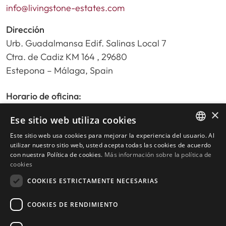
info@livingstone-estates.com
Dirección
Urb. Guadalmansa Edif. Salinas Local 7
Ctra. de Cadiz KM 164 , 29680
Estepona – Málaga, Spain
Horario de oficina:
De lunes a viernes de 9:30am a 17:30pm
×
Ese sitio web utiliza cookies
Sábados y festivos de 10:00am a 14:00pm
Este sitio web usa cookies para mejorar la experiencia del usuario. Al
ENGLISH
utilizar nuestro sitio web, usted acepta todas las cookies de acuerdo
con nuestra Política de cookies.
Más información sobre la política de
SPANISH
Inicio
cookies
Buscador de propiedades
COOKIES ESTRICTAMENTE NECESARIAS
Escribir reseña
Política de privacidad
COOKIES DE RENDIMIENTO
Política de cookies