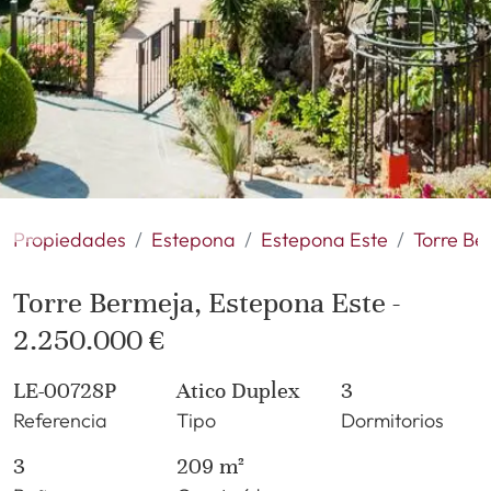
Propiedades
Estepona
Estepona Este
Torre Be
Torre Bermeja, Estepona Este -
2.250.000 €
LE-00728P
Atico Duplex
3
Referencia
Tipo
Dormitorios
3
209 m²