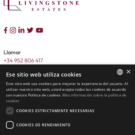
Llamar
+34 952 806 417
×
Email
Ese sitio web utiliza cookies
info@livingstone-estates.com
Este sitio web usa cookies para mejorar la experiencia del usuario. Al
ENGLISH
utilizar nuestro sitio web, usted acepta todas las cookies de acuerdo
Dirección
con nuestra Política de cookies.
Más información sobre la política de
SPANISH
cookies
Urb. Guadalmansa Edif. Salinas Local 7
Ctra. de Cadiz KM 164 , 29680
COOKIES ESTRICTAMENTE NECESARIAS
Estepona – Málaga, Spain
COOKIES DE RENDIMIENTO
Horario de oficina: