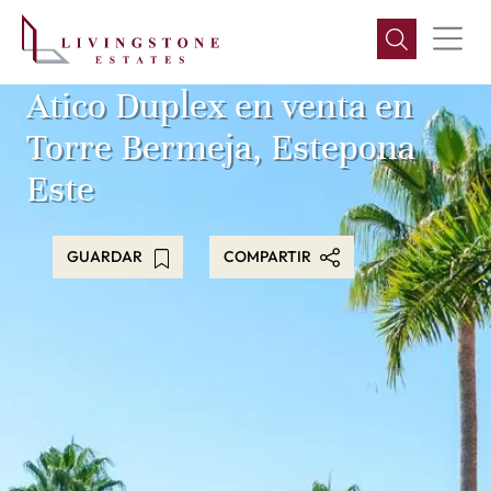
Atico Duplex en venta en
Torre Bermeja, Estepona
Este
GUARDAR
COMPARTIR