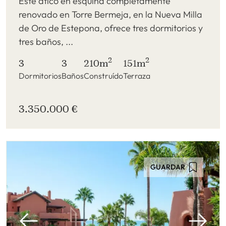
Este ático en esquina completamente
renovado en Torre Bermeja, en la Nueva Milla
de Oro de Estepona, ofrece tres dormitorios y
tres baños, ...
2
2
3
3
210m
151m
Dormitorios
Baños
Construído
Terraza
3.350.000 €
GUARDAR