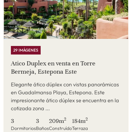
29 IMÁGENES
Atico Duplex en venta en Torre
Bermeja, Estepona Este
Elegante ático dúplex con vistas panorámicas
en Guadalmansa Playa, Estepona. Este
impresionante ático dúplex se encuentra en la
cotizada zona ...
2
2
3
3
209m
184m
Dormitorios
Baños
Construído
Terraza