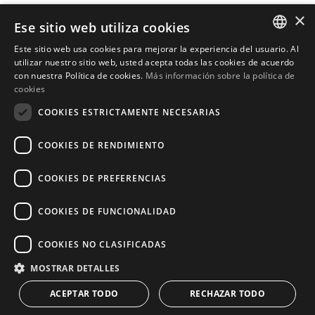
De lunes a viernes de 9:30am a 17:30pm
×
Ese sitio web utiliza cookies
Sábados y festivos de 10:00am a 14:00pm
Este sitio web usa cookies para mejorar la experiencia del usuario. Al
ENGLISH
utilizar nuestro sitio web, usted acepta todas las cookies de acuerdo
con nuestra Política de cookies.
Más información sobre la política de
Inicio
SPANISH
cookies
Buscador de propiedades
COOKIES ESTRICTAMENTE NECESARIAS
Escribir reseña
Política de privacidad
COOKIES DE RENDIMIENTO
Política de cookies
COOKIES DE PREFERENCIAS
COOKIES DE FUNCIONALIDAD
© 2026
Livingstone Estates
-
COOKIES NO CLASIFICADAS
Construido por
inmoba.com
MOSTRAR DETALLES
ACEPTAR TODO
RECHAZAR TODO
CONTACT US