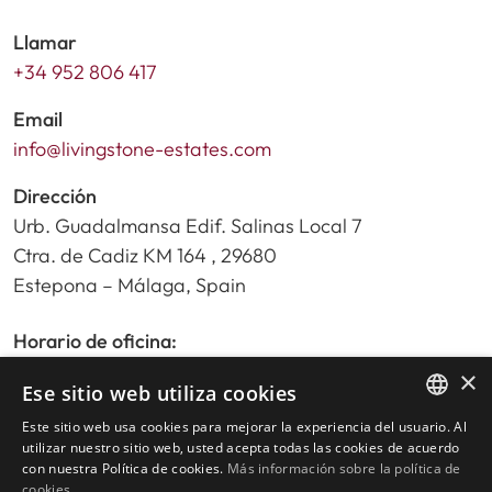
Llamar
+34 952 806 417
Email
info@livingstone-estates.com
Dirección
Urb. Guadalmansa Edif. Salinas Local 7
Ctra. de Cadiz KM 164 , 29680
Estepona – Málaga, Spain
Horario de oficina:
De lunes a viernes de 9:30am a 17:30pm
×
Ese sitio web utiliza cookies
Sábados y festivos de 10:00am a 14:00pm
Este sitio web usa cookies para mejorar la experiencia del usuario. Al
ENGLISH
utilizar nuestro sitio web, usted acepta todas las cookies de acuerdo
con nuestra Política de cookies.
Más información sobre la política de
Inicio
SPANISH
cookies