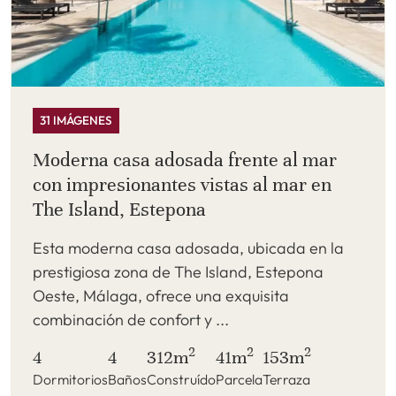
31 IMÁGENES
Moderna casa adosada frente al mar
con impresionantes vistas al mar en
The Island, Estepona
Esta moderna casa adosada, ubicada en la
prestigiosa zona de The Island, Estepona
Oeste, Málaga, ofrece una exquisita
combinación de confort y ...
2
2
2
4
4
312m
41m
153m
Dormitorios
Baños
Construído
Parcela
Terraza