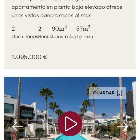
apartamento en planta baja elevado ofrece
unas vistas panoramicas al mar
2
2
2
2
90m
57m
Dormitorios
Baños
Construído
Terraza
1.095.000 €
GUARDAR