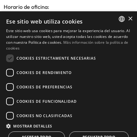
Horario de oficina:
De lunes a viernes de 9:30am a 17:30pm
×
Ese sitio web utiliza cookies
Sábados y festivos de 10:00am a 14:00pm
Este sitio web usa cookies para mejorar la experiencia del usuario. Al
ENGLISH
utilizar nuestro sitio web, usted acepta todas las cookies de acuerdo
con nuestra Política de cookies.
Más información sobre la política de
Inicio
SPANISH
cookies
Buscador de propiedades
COOKIES ESTRICTAMENTE NECESARIAS
Escribir reseña
Política de privacidad
COOKIES DE RENDIMIENTO
Política de cookies
COOKIES DE PREFERENCIAS
COOKIES DE FUNCIONALIDAD
© 2026
Livingstone Estates
-
COOKIES NO CLASIFICADAS
Construido por
inmoba.com
MOSTRAR DETALLES