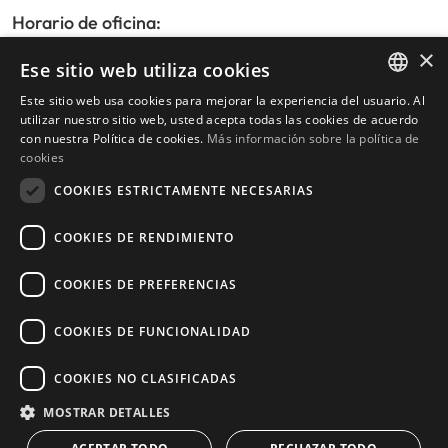
Horario de oficina:
De lunes a viernes de 9:30am a 17:30pm
×
Ese sitio web utiliza cookies
Sábados y festivos de 10:00am a 14:00pm
Este sitio web usa cookies para mejorar la experiencia del usuario. Al
ENGLISH
utilizar nuestro sitio web, usted acepta todas las cookies de acuerdo
con nuestra Política de cookies.
Más información sobre la política de
Inicio
SPANISH
cookies
Buscador de propiedades
COOKIES ESTRICTAMENTE NECESARIAS
Escribir reseña
Política de privacidad
COOKIES DE RENDIMIENTO
Política de cookies
COOKIES DE PREFERENCIAS
COOKIES DE FUNCIONALIDAD
© 2026
Livingstone Estates
-
COOKIES NO CLASIFICADAS
Construido por
inmoba.com
MOSTRAR DETALLES