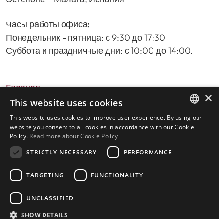
Часы работы офиса:
Понедельник - пятница: с 9:30 до 17:30
Суббота и праздничные дни: с 10:00 до 14:00.
Главная
×
Поиск недвижимости
This website uses cookies
Пожалуйста, оставьте отзыв о нас
This website uses cookies to improve user experience. By using our
ENGLISH
политика конфиденциальности
website you consent to all cookies in accordance with our Cookie
Policy.
Read more about Cookie Policy
Политика использования файлов cookie
SPANISH
STRICTLY NECESSARY
PERFORMANCE
TARGETING
FUNCTIONALITY
© 2026
Livingstone Estates
-
UNCLASSIFIED
Построено
inmoba.com
SHOW DETAILS