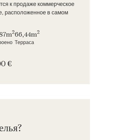
тся к продаже коммерческое
, расположенное в самом
2
2
,87m
66,44m
роено
Терраса
00 €
елья?