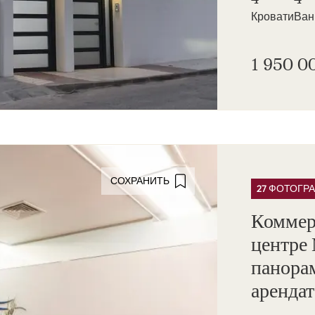
Кровати
Ва
1 950 0
СОХРАНИТЬ
27 ФОТОГР
Коммер
центре
панора
арендат