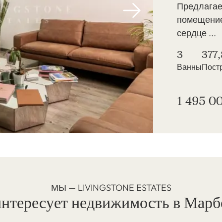
Предлагае
помещение
сердце ...
3
377
Ванны
Пост
1 495 0
МЫ — LIVINGSTONE ESTATES
интересует недвижимость в Марб