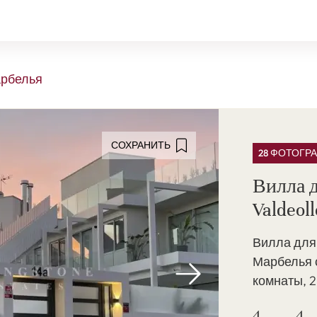
рбелья
СОХРАНИТЬ
28 ФОТОГР
Вилла 
Valdeol
Вилла для 
Марбелья с
комнаты, 2
4
4