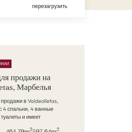
перезагрузить
АФИИ
для продажи на
letas, Марбелья
продажи в Valdeolletas,
 4 спальни, 4 ванные
 туалеты и имеет
2
2
464,79m
597,64m