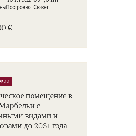
нны
Построено
Сюжет
00 €
АФИИ
ческое помещение в
 Марбельи с
мными видами и
орами до 2031 года