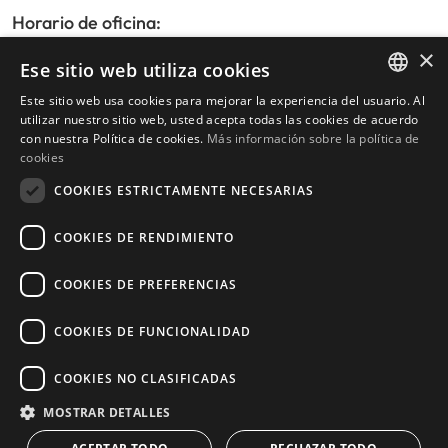
Horario de oficina:
De lunes a viernes de 9:30am a 17:30pm
×
Ese sitio web utiliza cookies
Sábados y festivos de 10:00am a 14:00pm
Este sitio web usa cookies para mejorar la experiencia del usuario. Al
ENGLISH
utilizar nuestro sitio web, usted acepta todas las cookies de acuerdo
con nuestra Política de cookies.
Más información sobre la política de
Inicio
SPANISH
cookies
Buscador de propiedades
COOKIES ESTRICTAMENTE NECESARIAS
Escribir reseña
Política de privacidad
COOKIES DE RENDIMIENTO
Política de cookies
COOKIES DE PREFERENCIAS
COOKIES DE FUNCIONALIDAD
© 2026
Livingstone Estates
-
COOKIES NO CLASIFICADAS
Construido por
inmoba.com
MOSTRAR DETALLES