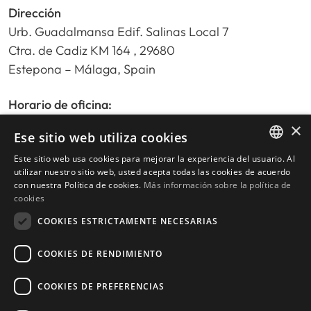
Dirección
Urb. Guadalmansa Edif. Salinas Local 7
Ctra. de Cadiz KM 164 , 29680
Estepona – Málaga, Spain
Horario de oficina:
De lunes a viernes de 9:30am a 17:30pm
×
Ese sitio web utiliza cookies
Sábados y festivos de 10:00am a 14:00pm
Este sitio web usa cookies para mejorar la experiencia del usuario. Al
ENGLISH
utilizar nuestro sitio web, usted acepta todas las cookies de acuerdo
con nuestra Política de cookies.
Más información sobre la política de
Inicio
SPANISH
cookies
Buscador de propiedades
COOKIES ESTRICTAMENTE NECESARIAS
Escribir reseña
Política de privacidad
COOKIES DE RENDIMIENTO
Política de cookies
COOKIES DE PREFERENCIAS