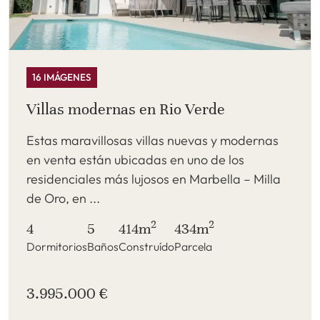
16 IMÁGENES
Villas modernas en Rio Verde
Estas maravillosas villas nuevas y modernas
en venta están ubicadas en uno de los
residenciales más lujosos en Marbella – Milla
de Oro, en ...
2
2
4
5
414m
434m
Dormitorios
Baños
Construído
Parcela
3.995.000 €