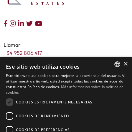
Llamar
+34 952 806 417
×
Email
Ese sitio web utiliza cookies
info@livingstone-estates.com
Este sitio web usa cookies para mejorar la experiencia del usuario. Al
ENGLISH
utilizar nuestro sitio web, usted acepta todas las cookies de acuerdo
Dirección
con nuestra Política de cookies.
Más información sobre la política de
SPANISH
cookies
Urb. Guadalmansa Edif. Salinas Local 7
Ctra. de Cadiz KM 164 , 29680
COOKIES ESTRICTAMENTE NECESARIAS
Estepona – Málaga, Spain
COOKIES DE RENDIMIENTO
Horario de oficina:
COOKIES DE PREFERENCIAS