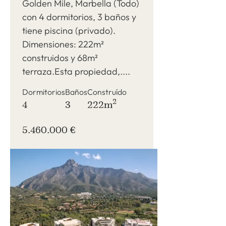
Golden Mile, Marbella (Todo)
con 4 dormitorios, 3 baños y
tiene piscina (privado).
Dimensiones: 222m²
construidos y 68m²
terraza.Esta propiedad,....
Dormitorios
Baños
Construído
2
4
3
222m
5.460.000 €